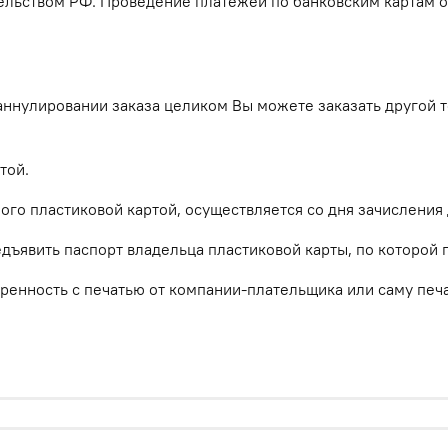
льством РФ. Проведение платежей по банковским картам о
аннулировании заказа целиком Вы можете заказать другой т
той.
ого пластиковой картой, осуществляется со дня зачисления 
ъявить паспорт владельца пластиковой карты, по которой п
енность с печатью от компании-плательщика или саму печа