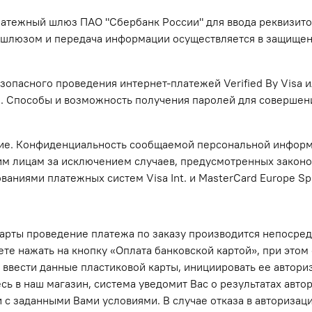
латежный шлюз ПАО "Сбербанк России" для ввода реквизито
м шлюзом и передача информации осуществляется в защище
опасного проведения интернет-платежей Verified By Visa 
. Способы и возможность получения паролей для совершени
е. Конфиденциальность сообщаемой персональной информа
им лицам за исключением случаев, предусмотренных закон
ваниями платежных систем Visa Int. и MasterCard Europe Spr
рты проведение платежа по заказу производится непосред
те нажать на кнопку «Оплата банковской картой», при этом
ввести данные пластиковой карты, инициировать ее авториз
тесь в наш магазин, система уведомит Вас о результатах авт
и с заданными Вами условиями. В случае отказа в авториза