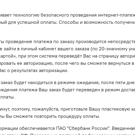
вает технологию безопасного проведения интернет-платеже
имый для успешной оплаты. Способы и возможность получен
ы проведение платежа по заказу производится непосредс
зайти в личный кабинет вашего заказа (по 20-значному ун
артой», при этом система переведёт Вас на страницу автор
овать ее авторизацию, после чего вы сможете вернуться в 
ас о результатах авторизации.
аказ будет находиться в режиме ожидания, после пяти дне
ждения платежа Ваш заказ будет переведен в режим доставк
оплаты.
ут, поэтому, пожалуйста, приготовьте Вашу пластиковую ка
рты Вы сможете повторить процедуру оплаты.
рмации обеспечивается ПАО "Сбербанк России". Введенная