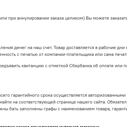
ли при аннулировании заказа целиком) Вы можете заказать 
ения денег на наш счет. Товар доставляется в рабочие дни с
нность с печатью от компании-плательщика или сама печат
дъявить квитанцию с отметкой Сбербанка об оплате или па
сего гарантийного срока осуществляется авторизованными
 найти на соответствующей странице нашего сайта. Обязат
олжны бать заполнены графы с наименованием товара, гара
роверки заказа менеджером интернет-магазина.